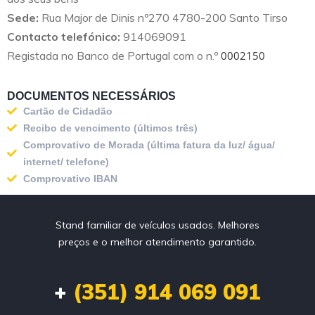
Sede:
Rua Major de Dinis nº270 4780-200 Santo Tirso
Contacto telefónico:
914069091
Registada no Banco de Portugal com o n.º
0002150
DOCUMENTOS NECESSÁRIOS
Cartão de Cidadão
Recibo de vencimento (últimos três)​
Comprovativo de Morada (última fatura da luz/ água/
internet/ telefone)​​
Comprovativo IBAN​
Stand familiar de veículos usados. Melhores
preços e o melhor atendimento garantido.
+
(351) 914 069 091