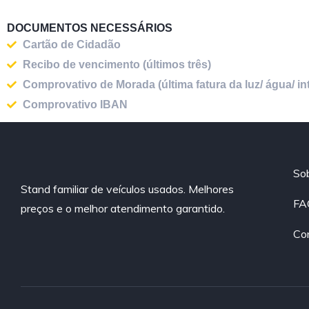
DOCUMENTOS NECESSÁRIOS
Cartão de Cidadão
Recibo de vencimento (últimos três)​
Comprovativo de Morada (última fatura da luz/ água/ inter
Comprovativo IBAN​
So
Stand familiar de veículos usados. Melhores
FA
preços e o melhor atendimento garantido.
Co