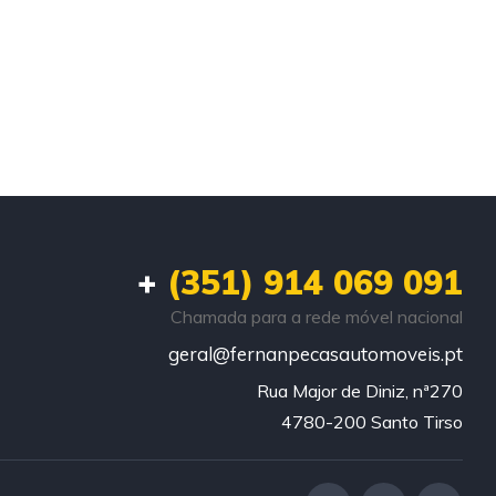
+
(351) 914 069 091
Chamada para a rede móvel nacional
geral@fernanpecasautomoveis.pt
Rua Major de Diniz, nª270

4780-200 Santo Tirso