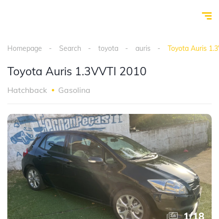
Homepage
Search
toyota
auris
Toyota Auris 1.
Toyota Auris 1.3VVTI 2010
Hatchback
Gasolina
1
/
18