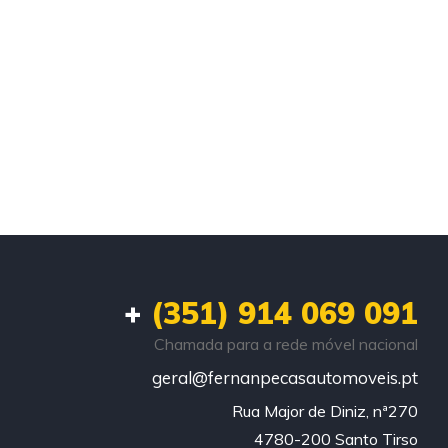
+
(351) 914 069 091
Chamada para a rede móvel nacional
geral@fernanpecasautomoveis.pt
Rua Major de Diniz, nª270

4780-200 Santo Tirso