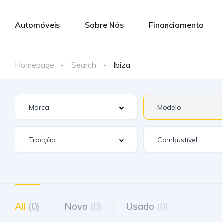
Automóveis
Sobre Nós
Financiamento
Homepage
Search
Ibiza
All
(0)
Novo
(0)
Usado
(0)