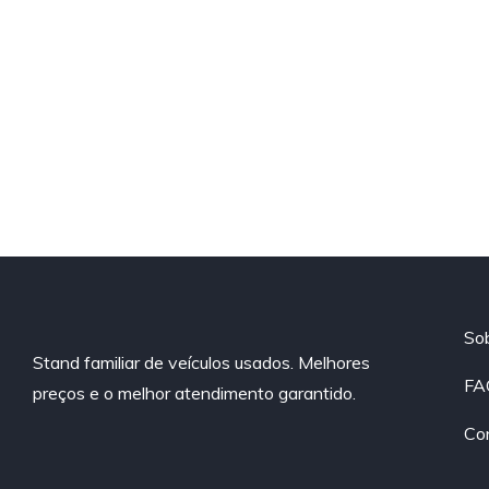
So
Stand familiar de veículos usados. Melhores
FA
preços e o melhor atendimento garantido.
Co