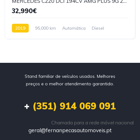
MERCEDES C220 DCI 194CV AMG PLUS 9G 2019
32,990€
2019
95,000 km
Automática
Diesel
Tração Traseira
Stand familiar de veículos usados. Melhores
preços e o melhor atendimento garantido.
+
(351) 914 069 091
Chamada para a rede móvel nacional
geral@fernanpecasautomoveis.pt