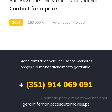
Audi A4 2.0Tdi S Line S Tronic 2014 Nacional
Contact for a price
2014
183,000 km
Automática
Diesel
Tração dianteira
Stand familiar de veículos usados. Melhores
preços e o melhor atendimento garantido.
+
(351) 914 069 091
Chamada para a rede móvel nacional
geral@fernanpecasautomoveis.pt