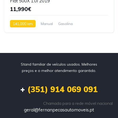
Fiat 500X 1.0I 2019
11,990€
141,000 km
Manual
Gasolina
Tração dianteira
Stand familiar de veículos usados. Melhores
preços e o melhor atendimento garantido.
+
(351) 914 069 091
Chamada para a rede móvel nacional
geral@fernanpecasautomoveis.pt