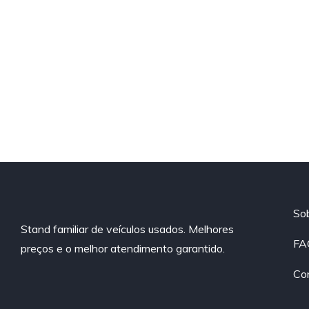
So
Stand familiar de veículos usados. Melhores
FA
preços e o melhor atendimento garantido.
Co