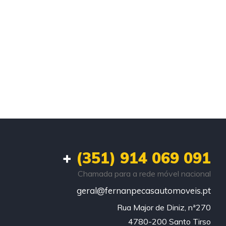
+
(351) 914 069 091
Chamada para a rede móvel nacional
geral@fernanpecasautomoveis.pt
Rua Major de Diniz, nª270

4780-200 Santo Tirso