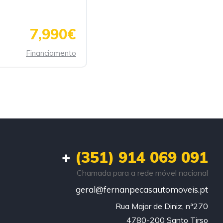
7,990€
Financiamento
+
(351) 914 069 091
Chamada para a rede móvel nacional
geral@fernanpecasautomoveis.pt
Rua Major de Diniz, nª270

4780-200 Santo Tirso