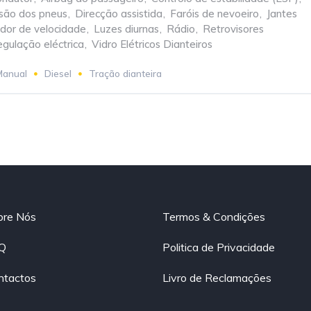
ssão dos pneus
,
Direcção assistida
,
Faróis de nevoeiro
,
Jantes
ador de velocidade
,
Luzes diurnas
,
Rádio
,
Retrovisores
egulação eléctrica
,
Vidro Elétricos Dianteiros
Manual
Diesel
Tração dianteira
bre Nós
Termos & Condições
Q
Politica de Privacidade
ntactos
Livro de Reclamações