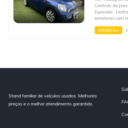
Controlo de pre
Especiais
,
Limit
13
exteriores com r
168,000 km
So
Stand familiar de veículos usados. Melhores
FA
preços e o melhor atendimento garantido.
Co