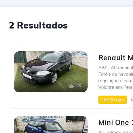
2 Resultados
Renault M
ABS
,
AC manual
Faróis de nevoei
regulação eléctr
18
Volante em Pele
180,000 km
Mini One 
AC
,
Airbag do c