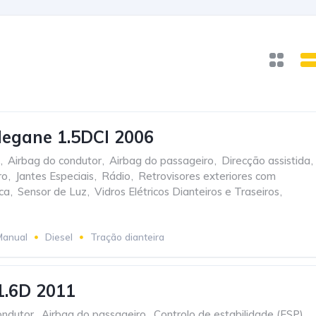
egane 1.5DCI 2006
,
Airbag do condutor
,
Airbag do passageiro
,
Direcção assistida
,
ro
,
Jantes Especiais
,
Rádio
,
Retrovisores exteriores com
ica
,
Sensor de Luz
,
Vidros Elétricos Dianteiros e Traseiros
,
Manual
Diesel
Tração dianteira
1.6D 2011
ondutor
,
Airbag do passageiro
,
Controlo de estabilidade (ESP)
,