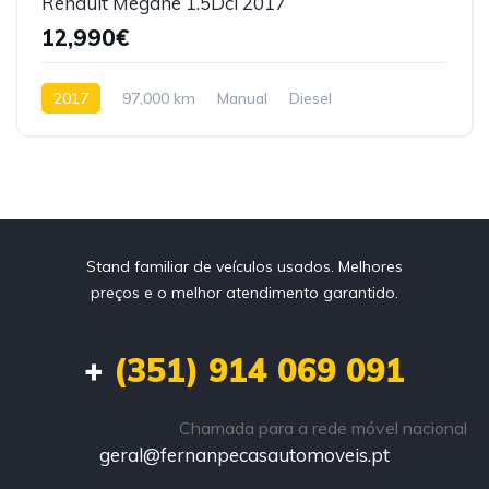
Renault Megane 1.5Dci 2017
12,990€
2017
97,000 km
Manual
Diesel
Tração dianteira
Stand familiar de veículos usados. Melhores
preços e o melhor atendimento garantido.
+
(351) 914 069 091
Chamada para a rede móvel nacional
geral@fernanpecasautomoveis.pt