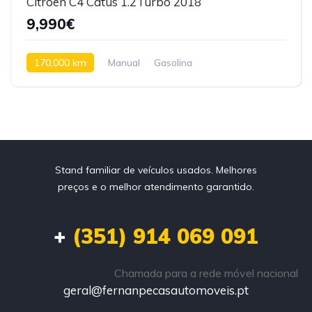
Citroen C4 Catus 1.2Turbo 2018
9,990€
170,000 km
Manual
Gasolina
Tração dianteira
Stand familiar de veículos usados. Melhores
preços e o melhor atendimento garantido.
+
(351) 914 069 091
Chamada para a rede móvel nacional
geral@fernanpecasautomoveis.pt