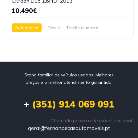
Citroen DS5 1.6HDI 2013
10,490€
Automática
Diesel
Tração dianteira
Stand familiar de veículos usados. Melhores
preços e o melhor atendimento garantido.
+
(351) 914 069 091
Chamada para a rede móvel nacional
geral@fernanpecasautomoveis.pt