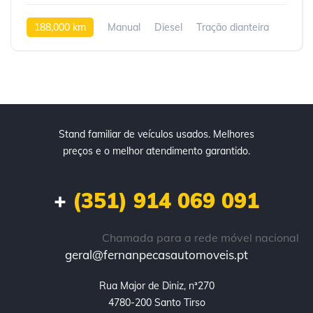
188,000 km
Manual
Diesel
Tração dianteira
Stand familiar de veículos usados. Melhores
preços e o melhor atendimento garantido.
+
(351) 914 069 091
Chamada para a rede móvel nacional
geral@fernanpecasautomoveis.pt
Rua Major de Diniz, nª270

4780-200 Santo Tirso