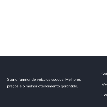
So
Stand familiar de veículos usados. Melhores
FA
preços e o melhor atendimento garantido.
Co