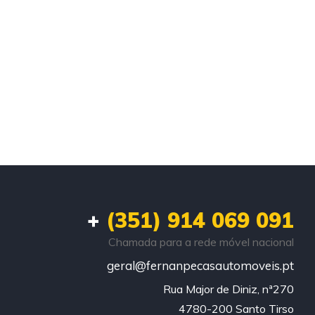
+
(351) 914 069 091
Chamada para a rede móvel nacional
geral@fernanpecasautomoveis.pt
Rua Major de Diniz, nª270

4780-200 Santo Tirso