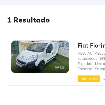
1 Resultado
Fiat Fiori
ABS
,
AC
,
Airba
estabilidade (ES
Especiais
,
Limit
10
Traseiros
,
Siste
188,000 km