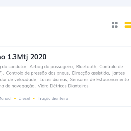
no 1.3Mtj 2020
g do condutor
,
Airbag do passageiro
,
Bluetooth
,
Controlo de
P)
,
Controlo de pressão dos pneus
,
Direcção assistida
,
Jantes
ador de velocidade
,
Luzes diurnas
,
Sensores de Estacionamento
ma de navegação
,
Vidro Elétricos Dianteiros
Manual
Diesel
Tração dianteira