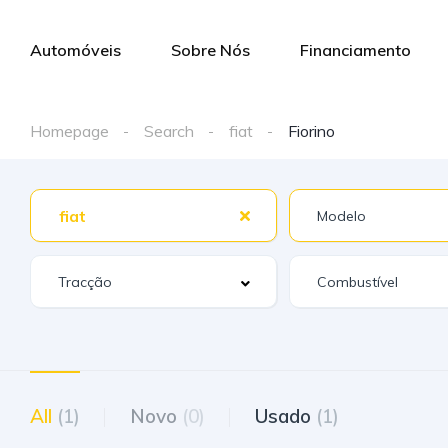
Automóveis
Sobre Nós
Financiamento
Homepage
Search
fiat
Fiorino
fiat
All
(1)
Novo
(0)
Usado
(1)