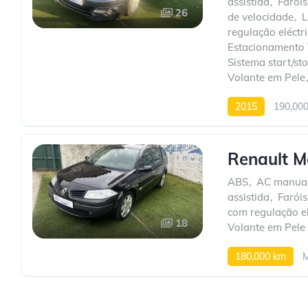
assistida
,
Faróis
26
de velocidade
,
L
regulação eléctr
Estacionamento 
Sistema start/st
Volante em Pele
2015
190,00
Renault M
ABS
,
AC manua
assistida
,
Faróis
com regulação el
18
Volante em Pele
180,000 km
M