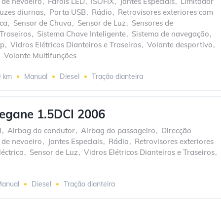
 de nevoeiro
,
Faróis LED
,
ISOFIX
,
Jantes Especiais
,
Limitador
uzes diurnas
,
Porta USB
,
Rádio
,
Retrovisores exteriores com
ica
,
Sensor de Chuva
,
Sensor de Luz
,
Sensores de
Traseiros
,
Sistema Chave Inteligente
,
Sistema de navegação
,
op
,
Vidros Elétricos Dianteiros e Traseiros
,
Volante desportivo
,
,
Volante Multifunções
0 km
Manual
Diesel
Tração dianteira
egane 1.5DCI 2006
l
,
Airbag do condutor
,
Airbag do passageiro
,
Direcção
 de nevoeiro
,
Jantes Especiais
,
Rádio
,
Retrovisores exteriores
éctrica
,
Sensor de Luz
,
Vidros Elétricos Dianteiros e Traseiros
,
anual
Diesel
Tração dianteira