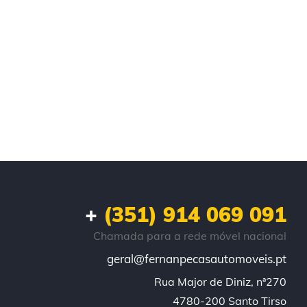
+
(351) 914 069 091
Chamada para a rede móvel nacional
geral@fernanpecasautomoveis.pt
Rua Major de Diniz, nª270

4780-200 Santo Tirso