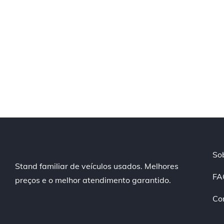
So
Stand familiar de veículos usados. Melhores
FA
preços e o melhor atendimento garantido.
Co