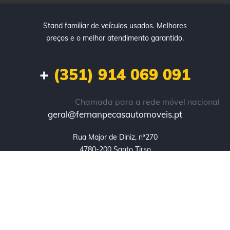
Stand familiar de veículos usados. Melhores
preços e o melhor atendimento garantido.
+
(351) 914 069 091
Chamada para a rede móvel nacional
geral@fernanpecasautomoveis.pt
Rua Major de Diniz, nª270

4780-200 Santo Tirso
Copyright © 2023. Todos os direitos reservados. Desenvolvido
por
4infor