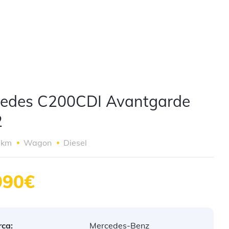
edes C200CDI Avantgarde
2
 km
Wagon
Diesel
990€
ca:
Mercedes-Benz