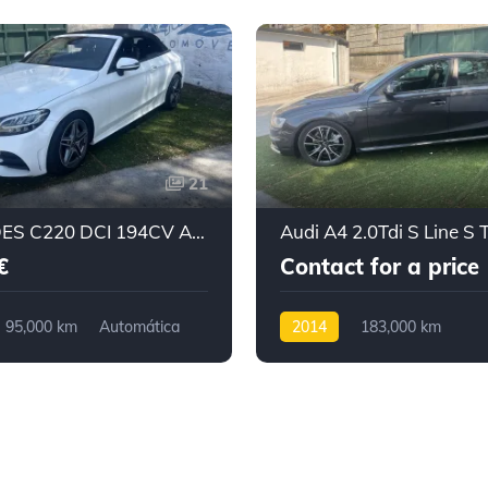
21
MERCEDES C220 DCI 194CV AMG PLUS 9G 2019
€
Contact for a price
95,000 km
Automática
2014
183,000 km
ração Traseira
Automática
Diesel
Tração dianteira