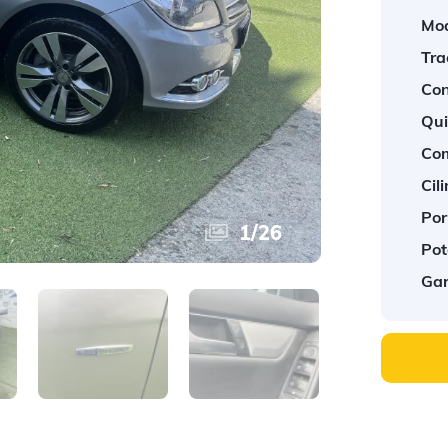
Mod
Tra
Con
Qui
Com
Cil
Por
1
/
26
Pot
Gar