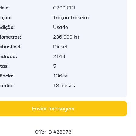
elo:
C200 CDI
cção:
Tração Traseira
dição:
Usado
lómetros:
236,000 km
bustível:
Diesel
indrada:
2143
tas:
5
ência:
136cv
antia:
18 meses
Enviar mensagem
Offer ID #28073