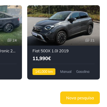
24
21
Audi A4 2.0Tdi S Line S Tronic 2014 Nacional
Fiat 500X 1.0I 2019
11,990€
141,000 km
Manual
Gasolina
Tração dianteira
Nova pesquisa