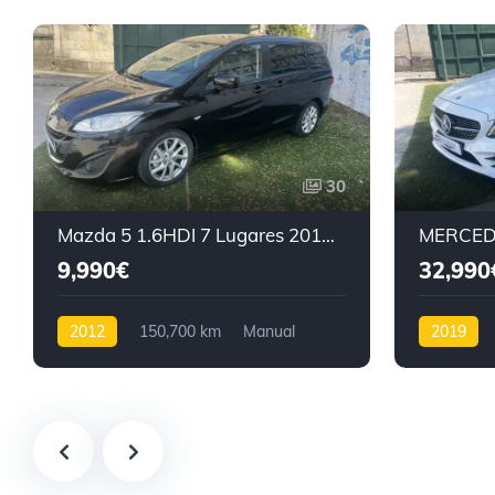
30
Mazda 5 1.6HDI 7 Lugares 2012 Nacional
9,990€
32,990
2012
150,700 km
Manual
2019
Diesel
Tração dianteira
Diesel
T