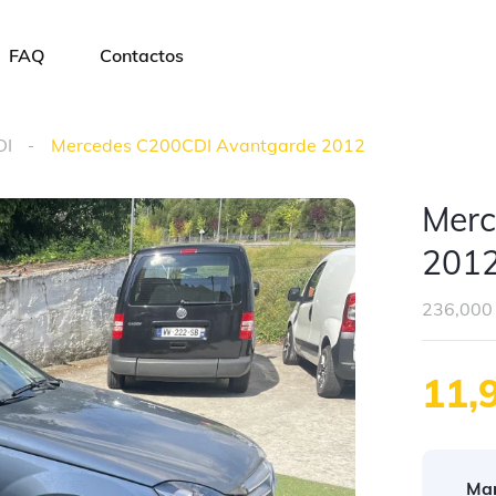
FAQ
Contactos
DI
Mercedes C200CDI Avantgarde 2012
Merc
201
236,000
11,
Mar