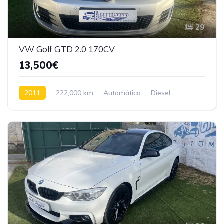
29
VW Golf GTD 2.0 170CV
13,500€
2011
222,000 km
Automática
Diesel
Tração dianteira