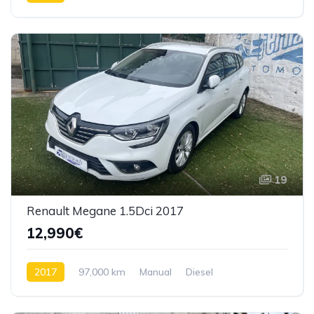
Tração dianteira
19
Renault Megane 1.5Dci 2017
12,990€
2017
97,000 km
Manual
Diesel
Tração dianteira