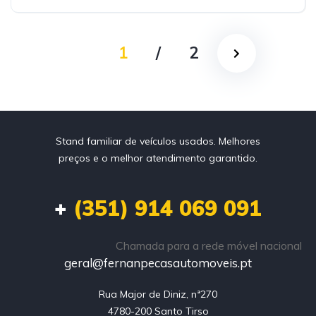
1
/
2
Stand familiar de veículos usados. Melhores
preços e o melhor atendimento garantido.
+
(351) 914 069 091
Chamada para a rede móvel nacional
geral@fernanpecasautomoveis.pt
Rua Major de Diniz, nª270

4780-200 Santo Tirso