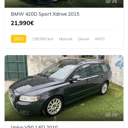
26
BMW 420D Sport Xdrive 2015
21,990€
2015
199,000 km
Manual
Diesel
4WD
28
Volvo V50 1.6D 2010