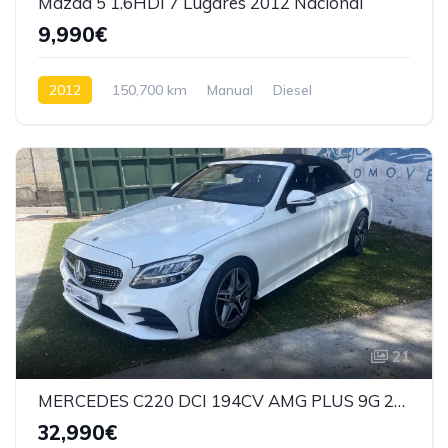
Mazda 5 1.6HDI 7 Lugares 2012 Nacional
9,990€
2012
150,700 km
Manual
Diesel
Tração dianteira
21
MERCEDES C220 DCI 194CV AMG PLUS 9G 2019
32,990€