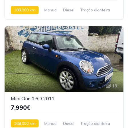
180,000 km
Manual
Diesel
Tração dianteira
13
Mini One 1.6D 2011
7,990€
168,000 km
Manual
Diesel
Tração dianteira