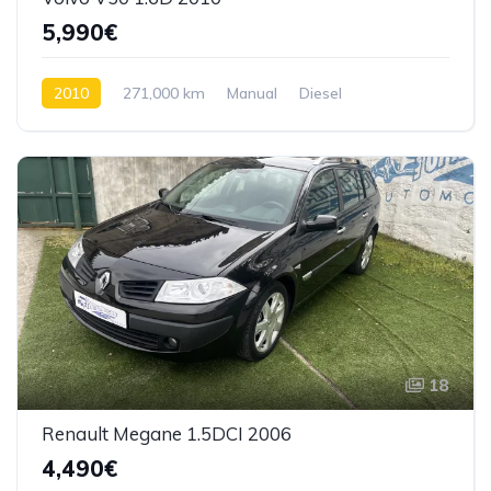
5,990€
2010
271,000 km
Manual
Diesel
Tração dianteira
18
Renault Megane 1.5DCI 2006
4,490€