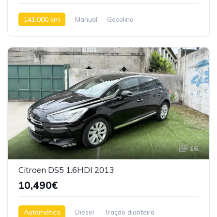
141,000 km
Manual
Gasolina
Tração dianteira
16
Citroen DS5 1.6HDI 2013
10,490€
Automática
Diesel
Tração dianteira