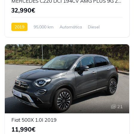
MERCEDES C220 DCI 194CV AMG PLUS 9G 2019
32,990€
2019
95,000 km
Automática
Diesel
Tração Traseira
21
Fiat 500X 1.0I 2019
11,990€