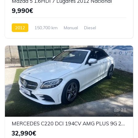
Mazda 5 1.6HDI 7 Lugares 2012 Nacional
9,990€
2012
150,700 km
Manual
Diesel
Tração dianteira
21
MERCEDES C220 DCI 194CV AMG PLUS 9G 2019
32,990€