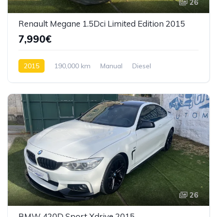
26
Renault Megane 1.5Dci Limited Edition 2015
7,990€
2015
190,000 km
Manual
Diesel
Tração dianteira
26
BMW 420D Sport Xdrive 2015