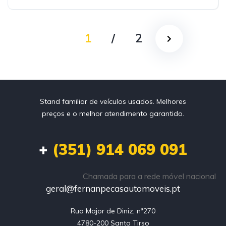
1
/
2
Stand familiar de veículos usados. Melhores
preços e o melhor atendimento garantido.
+
(351) 914 069 091
Chamada para a rede móvel nacional
geral@fernanpecasautomoveis.pt
Rua Major de Diniz, nª270

4780-200 Santo Tirso