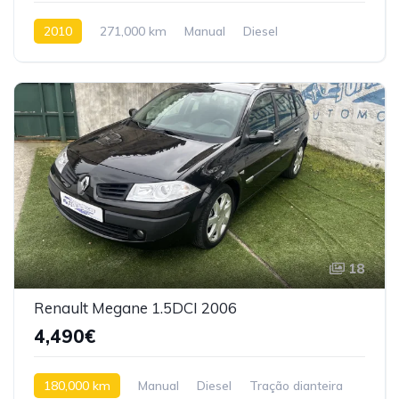
2010
271,000 km
Manual
Diesel
Tração dianteira
18
Renault Megane 1.5DCI 2006
4,490€
180,000 km
Manual
Diesel
Tração dianteira