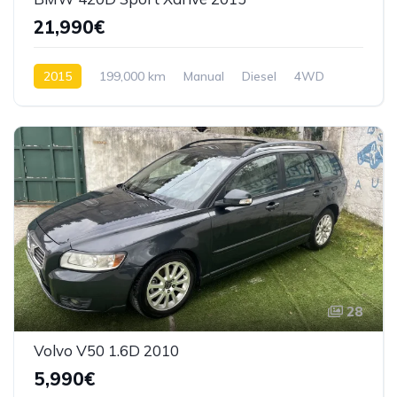
21,990€
2015
199,000 km
Manual
Diesel
4WD
28
Volvo V50 1.6D 2010
5,990€