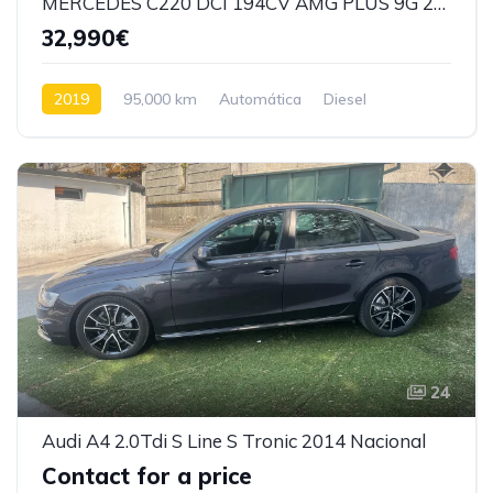
MERCEDES C220 DCI 194CV AMG PLUS 9G 2019
32,990€
2019
95,000 km
Automática
Diesel
Tração Traseira
24
Audi A4 2.0Tdi S Line S Tronic 2014 Nacional
Contact for a price