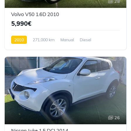
28
Volvo V50 1.6D 2010
5,990€
2010
271,000 km
Manual
Diesel
Tração dianteira
26
Nissan Juke 1.5 DCI 2014