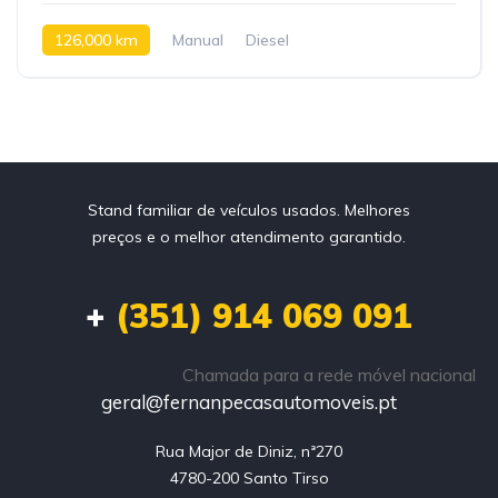
126,000 km
Manual
Diesel
Stand familiar de veículos usados. Melhores
preços e o melhor atendimento garantido.
+
(351) 914 069 091
Chamada para a rede móvel nacional
geral@fernanpecasautomoveis.pt
Rua Major de Diniz, nª270

4780-200 Santo Tirso