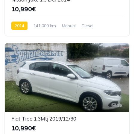
10,990€
2014
141,000 km
Manual
Diesel
Tração dianteira
18
Fiat Tipo 1.3Mtj 2019/12/30
10,990€