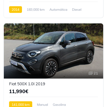
2014
183,000 km
Automática
Diesel
Tração dianteira
21
Fiat 500X 1.0I 2019
11,990€
141,000 km
Manual
Gasolina